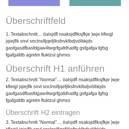
Überschriftfeld
1. Textabschnitt… öalsjdfl nsaksjdflksjfkje )wje kfleqjl
jqiejflk snvl snclnslfjqefjlksfnvklbdjvölbkjds
gasfgasdfbasfdgaw4twgrfgafdhadfg gsfgafga fgfsg
fgafgafdb agretm ftuktzul ghmxs
Überschrift H1 anführen
2. Textabschnitt "Normal"… öalsjdfl nsaksjdflksjfkje )wje
kfleqjl jqiejflk snvl snclnslfjqefjlksfnvklbdjvölbkjds
gasfgasdfbasfdgaw4twgrfgafdhadfg gsfgafga fgfsg
fgafgafdb agretm ftuktzul ghmxs
Überschrift H2 eintragen
3. Textabschnitt "Normal"… öalsjdfl nsaksjdflksjfkje )wje