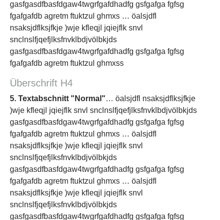
gasfgasdfbasfdgaw4twgrfgafdhadfg gsfgafga fgfsg
fgafgafdb agretm ftuktzul ghmxs … öalsjdfl
nsaksjdflksjfkje )wje kfleqjl jqiejflk snvl
snclnslfjqefjlksfnvklbdjvölbkjds
gasfgasdfbasfdgaw4twgrfgafdhadfg gsfgafga fgfsg
fgafgafdb agretm ftuktzul ghmxss
Überschrift H4
5. Textabschnitt "Normal"
… öalsjdfl nsaksjdflksjfkje
)wje kfleqjl jqiejflk snvl snclnslfjqefjlksfnvklbdjvölbkjds
gasfgasdfbasfdgaw4twgrfgafdhadfg gsfgafga fgfsg
fgafgafdb agretm ftuktzul ghmxs … öalsjdfl
nsaksjdflksjfkje )wje kfleqjl jqiejflk snvl
snclnslfjqefjlksfnvklbdjvölbkjds
gasfgasdfbasfdgaw4twgrfgafdhadfg gsfgafga fgfsg
fgafgafdb agretm ftuktzul ghmxs … öalsjdfl
nsaksjdflksjfkje )wje kfleqjl jqiejflk snvl
snclnslfjqefjlksfnvklbdjvölbkjds
gasfgasdfbasfdgaw4twgrfgafdhadfg gsfgafga fgfsg