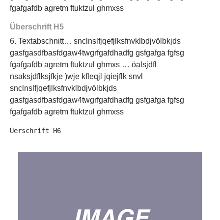
fgafgafdb agretm ftuktzul ghmxss
Überschrift H5
6. Textabschnitt… snclnslfjqefjlksfnvklbdjvölbkjds
gasfgasdfbasfdgaw4twgrfgafdhadfg gsfgafga fgfsg
fgafgafdb agretm ftuktzul ghmxs … öalsjdfl
nsaksjdflksjfkje )wje kfleqjl jqiejflk snvl
snclnslfjqefjlksfnvklbdjvölbkjds
gasfgasdfbasfdgaw4twgrfgafdhadfg gsfgafga fgfsg
fgafgafdb agretm ftuktzul ghmxss
Üerschrift H6