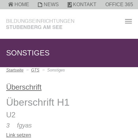
Zum Hauptinhalt springen
HOME
NEWS
KONTAKT
OFFICE 365
SONSTIGES
Sie sind hier:
Startseite
GTS
Sonstiges
Überschrift
Überschrift H1
U2
3 fgyas
Link setzen