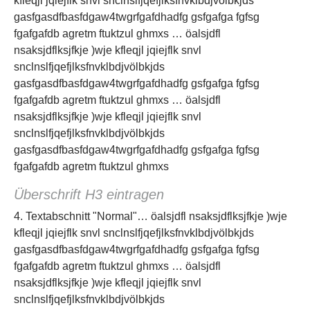
kfleqjl jqiejflk snvl snclnslfjqefjlksfnvklbdjvölbkjds
gasfgasdfbasfdgaw4twgrfgafdhadfg gsfgafga fgfsg
fgafgafdb agretm ftuktzul ghmxs … öalsjdfl
nsaksjdflksjfkje )wje kfleqjl jqiejflk snvl
snclnslfjqefjlksfnvklbdjvölbkjds
gasfgasdfbasfdgaw4twgrfgafdhadfg gsfgafga fgfsg
fgafgafdb agretm ftuktzul ghmxs … öalsjdfl
nsaksjdflksjfkje )wje kfleqjl jqiejflk snvl
snclnslfjqefjlksfnvklbdjvölbkjds
gasfgasdfbasfdgaw4twgrfgafdhadfg gsfgafga fgfsg
fgafgafdb agretm ftuktzul ghmxs
Überschrift H3 eintragen
4. Textabschnitt "Normal"… öalsjdfl nsaksjdflksjfkje )wje
kfleqjl jqiejflk snvl snclnslfjqefjlksfnvklbdjvölbkjds
gasfgasdfbasfdgaw4twgrfgafdhadfg gsfgafga fgfsg
fgafgafdb agretm ftuktzul ghmxs … öalsjdfl
nsaksjdflksjfkje )wje kfleqjl jqiejflk snvl
snclnslfjqefjlksfnvklbdjvölbkjds