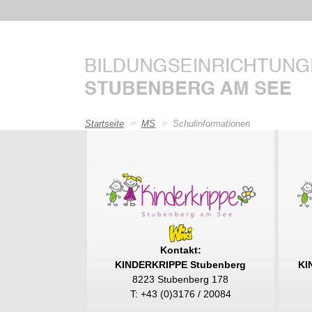
Zum Hauptinhalt springen
Sie sind hier:
Startseite
MS
Schulinformationen
Kontakt:
KINDERKRIPPE Stubenberg
KI
8223 Stubenberg 178
T: +43 (0)3176 / 20084