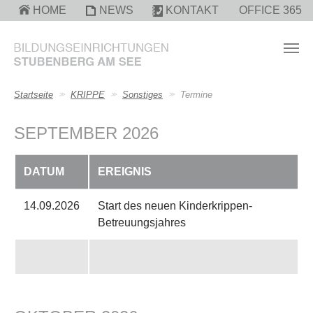
Zum Hauptinhalt springen
HOME
NEWS
KONTAKT
OFFICE 365
Sie sind hier:
Startseite
KRIPPE
Sonstiges
Termine
SEPTEMBER 2026
DATUM
EREIGNIS
14.09.2026
Start des neuen Kinderkrippen-
Betreuungsjahres