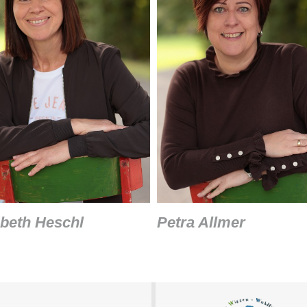
abeth Heschl
Petra Allmer