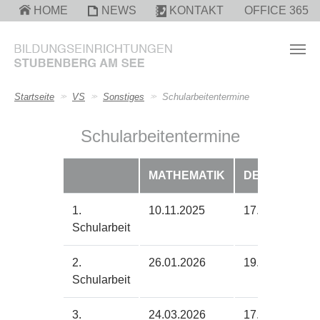
Zum Hauptinhalt springen
HOME
NEWS
KONTAKT
OFFICE 365
Sie sind hier:
Startseite
VS
Sonstiges
Schularbeitentermine
Schularbeitentermine
MATHEMATIK
DEUTSCH
1.
10.11.2025
17.11.2025
Schularbeit
2.
26.01.2026
19.01.2026
Schularbeit
3.
24.03.2026
17.03.2026